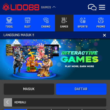
GAMES
TOGEL
SLOT
CASINO
GAMES
SPORTS
PROMO
LANGSUNG MASUK !!
MASUK
DAFTAR
KEMBALI