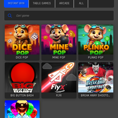
INSTANT WIN
TABLE GAMES
ARCADE
ALL
DICE POP
MINE POP
PLINKO POP
BIG BUTTON BASH
FLYX
BREAK AWAY SHOOTOUT