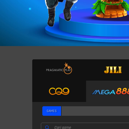
GAMES