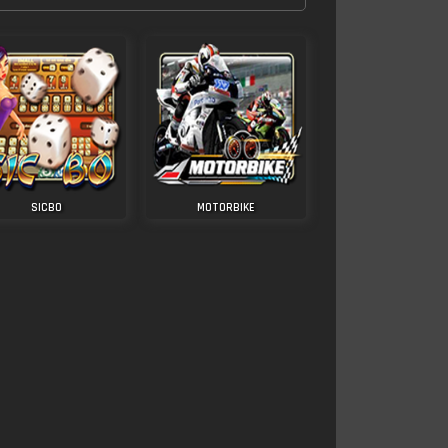
SICBO
MOTORBIKE