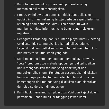
Kami berhak menolak proses setiap member yang
memanipulasi atau mencurigakan.
Proses Withdraw atau penarikan tidak dapat dilakukan
apabila informasi rekening tertuju berbeda seperti informasi
rekening pada database kami. Oleh sebab itu wajib
memberikan data informasi yang benar saat melakukan
registrasi.
Peringatan keras bagi bonus hunter / player hantu / betting
syndicate tidak terima disini. Jika terindikasi adanya
keganjilan dalam betlist maka kami berhak menutup akun
dan menyita seluruh kredit yang ada.
Kami melarang keras penggunaan perangkat, software,
"bots", program atau metode apapun yang diaplikasikan
untuk menghasilkan taruhan yang tidak wajar dan
merugikan pihak kami. Penutupan account akan dilakukan
tanpa adanya pemberitahuan terlebih dahulu dan semua
kemenangan dari taruhan yang dilakukan akan dibatalkan
dan sisa saldo akan dihanguskan.
Kami tidak menerima komplain atas Void dan Reject dalam
permainan, Sebab itu diluar tanggung jawab kami.