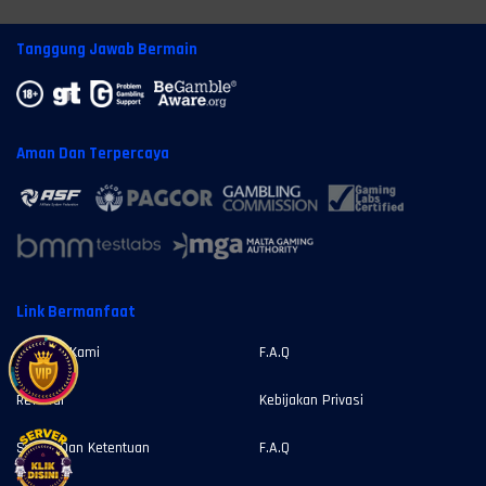
Tanggung Jawab Bermain
Aman Dan Terpercaya
Link Bermanfaat
Tentang Kami
F.A.Q
Referral
Kebijakan Privasi
Syarat Dan Ketentuan
F.A.Q