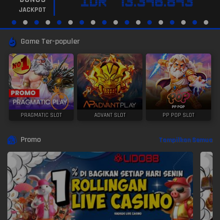
IDR
73.346.879
JACKPOT
Game Ter-populer
PRAGMATIC SLOT
ADVANT SLOT
PP POP SLOT
Promo
Tampilkan Semua