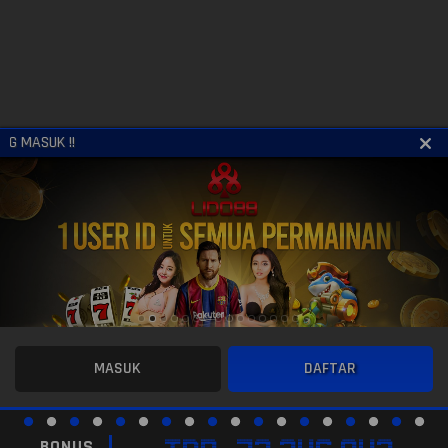
SUK !!
MASUK
DAFTAR
BONUS