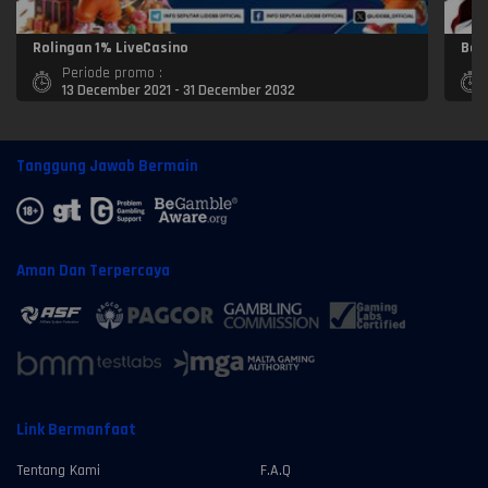
Rolingan 1% LiveCasino
Bon
Periode promo :
13 December 2021 - 31 December 2032
Tanggung Jawab Bermain
Aman Dan Terpercaya
Link Bermanfaat
Tentang Kami
F.A.Q