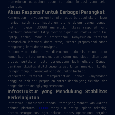
memerlukan perubahan besar terhadap fondasi yang telah
dibangun.
Akses Responsif untuk Berbagai Perangkat
Kemampuan menyesuaikan tampilan pada berbagai ukuran layar
menjadi salah satu kebutuhan utama dalam pengembangan
platform digital. LIDO88 menerapkan akses responsif yang
membuat antarmuka tetap nyaman digunakan melalui komputer,
laptop, tablet, maupun smartphone. Penyesuaian tersebut
memastikan informasi dapat tersaji secara proporsional tanpa
mengurangi kemudahan navigasi.
Responsivitas tidak hanya diterapkan pada sisi visual. Jalur
komunikasi antara perangkat dan sistem juga dioptimalkan agar
proses pertukaran data berlangsung lebih efisien. Dengan
demikian, aktivitas digital tetap terasa lancar meskipun kondisi
jaringan maupun perangkat yang digunakan berbeda.
Pendekatan tersebut memperlihatkan bahwa kenyamanan
pengguna lahir dari perpaduan antara desain yang fleksibel dan
pengelolaan teknologi yang terencana.
Infrastruktur yang Mendukung Stabilitas
Berkelanjutan
Infrastruktur merupakan fondasi utama yang menentukan kualitas
sebuah platform.
LIDO88
menyusun setiap lapisan teknologi
secara terorganisasi agar seluruh proses operasional berjalan