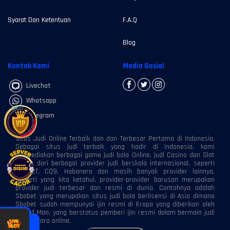
Syarat Dan Ketentuan
F.A.Q
Blog
Kontak Kami
Media Sosial
Livechat
Whatsapp
Telegram
Situs Judi Online Terbaik dan dan Terbesar Pertama di Indonesia.
Sebagai situs judi terbaik yang hadir di Indonesia, kami
menyediakan berbagai game judi bola Online, judi Casino dan Slot
Online dari berbagai provider judi berskala internasional, seperti
SBOBET, CQ9, Habanero dan masih banyak provider lainnya.
Seperti yang kita ketahui, provider-provider barusan merupakan
provider judi terbesar dan resmi di dunia. Contohnya adalah
Sbobet yang merupakan situs judi bola berlisensi di Asia dimana
Sbobet sudah mempunyai ijin resmi di Eropa yang diberikan oleh
Isle of Man, yang berstatus pemberi ijin resmi dalam bermain judi
bola secara online.