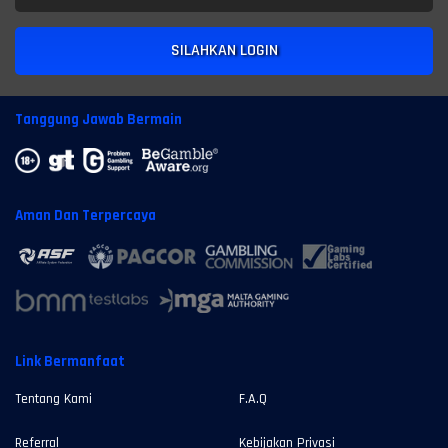
SILAHKAN LOGIN
Tanggung Jawab Bermain
Aman Dan Terpercaya
Link Bermanfaat
Tentang Kami
F.A.Q
Referral
Kebijakan Privasi