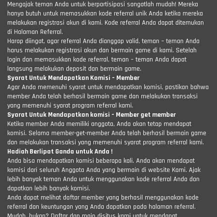
Mengajak teman Anda untuk berpartisipasi sangatlah mudah! Mereka
hanya butuh untuk memasukkan kode referral unik Anda ketika mereka
melakukan registrasi akun di kami. Kode referral Anda dapat ditemukan
di Halaman Referral.
Harap diingat, agar referral Anda dianggap valid, teman – teman Anda
harus melakukan registrasi akun dan bermain game di kami. Setelah
login dan memasukkan kode referral, teman – teman Anda dapat
langsung melakukan deposit dan bermain game.
Syarat Untuk Mendapatkan Komisi – Member
Agar Anda memenuhi syarat untuk mendapatkan komisi, pastikan bahwa
member Anda telah berhasil bermain game dan melakukan transaksi
yang memenuhi syarat program referral kami.
Syarat Untuk Mendapatkan komisi – Member get member
Ketika member Anda memiliki anggota, Anda akan tetap mendapat
komisi. Selama member-get-member Anda telah berhasil bermain game
dan melakukan transaksi yang memenuhi syarat program referral kami.
Hadiah Berlipat Ganda untuk Anda !
Anda bisa mendapatkan komisi beberapa kali. Anda akan mendapat
komisi dari seluruh Anggota Anda yang bermain di website Kami. Ajak
lebih banyak teman Anda untuk menggunakan kode referral Anda dan
dapatkan lebih banyak komisi.
Anda dapat melihat daftar member yang berhasil menggunakan kode
referral dan keuntungan yang Anda dapatkan pada halaman referral.
Mudah, bukan? Daftar dan main disitus kami untuk mendapat