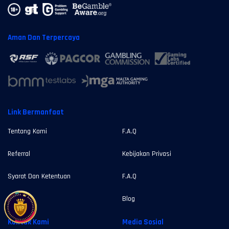
Aman Dan Terpercaya
Link Bermanfaat
Tentang Kami
F.A.Q
Referral
Kebijakan Privasi
Syarat Dan Ketentuan
F.A.Q
Blog
Kontak Kami
Media Sosial